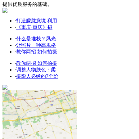
提供优质服务的基础。
·
打造朦胧意境 利用
·
《重庆·重庆》摄
·
什么是堆栈？风光
·
让照片一秒高规格
·
教你两招 如何拍摄
·
教你两招 如何拍摄
·
调整人物肤色：柔
·
摄影人必经的7个阶