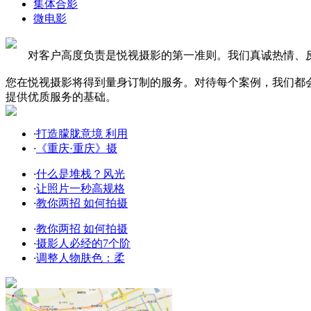
集体合影
微电影
对客户高度负责是悦视摄影的第一准则。我们真诚热情、反
您在悦视摄影将得到量身订制的服务。对待每个案例，我们都
提供优质服务的基础。
·
打造朦胧意境 利用
·
《重庆·重庆》摄
·
什么是堆栈？风光
·
让照片一秒高规格
·
教你两招 如何拍摄
·
教你两招 如何拍摄
·
摄影人必经的7个阶
·
调整人物肤色：柔