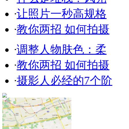
·
让照片一秒高规格
·
教你两招 如何拍摄
·
调整人物肤色：柔
·
教你两招 如何拍摄
·
摄影人必经的7个阶