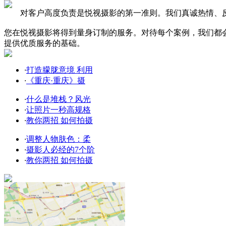
对客户高度负责是悦视摄影的第一准则。我们真诚热情、反
您在悦视摄影将得到量身订制的服务。对待每个案例，我们都
提供优质服务的基础。
·
打造朦胧意境 利用
·
《重庆·重庆》摄
·
什么是堆栈？风光
·
让照片一秒高规格
·
教你两招 如何拍摄
·
调整人物肤色：柔
·
摄影人必经的7个阶
·
教你两招 如何拍摄