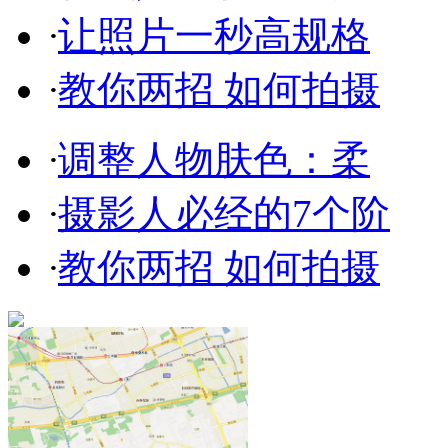
·
让照片一秒高规格
·
教你两招 如何拍摄
·
调整人物肤色：柔
·
摄影人必经的7个阶
·
教你两招 如何拍摄