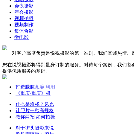
会议摄影
年会摄影
视频拍摄
视频制作
集体合影
微电影
对客户高度负责是悦视摄影的第一准则。我们真诚热情、反
您在悦视摄影将得到量身订制的服务。对待每个案例，我们都
提供优质服务的基础。
·
打造朦胧意境 利用
·
《重庆·重庆》摄
·
什么是堆栈？风光
·
让照片一秒高规格
·
教你两招 如何拍摄
·
对于街头摄影来说