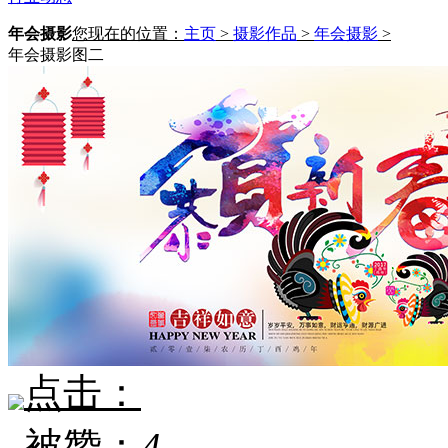
年会摄影
您现在的位置：
主页
>
摄影作品
>
年会摄影
>
年会摄影图二
点击：
被赞：
4